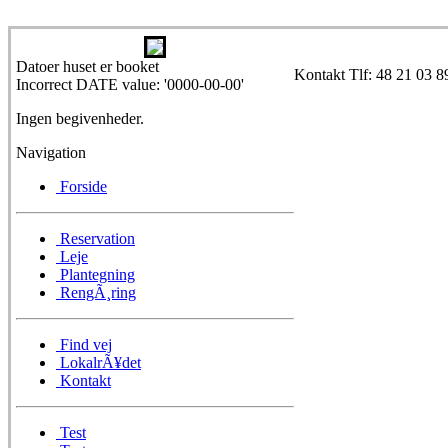
Datoer huset er booket
Kontakt Tlf: 48 21 03 8
Incorrect DATE value: '0000-00-00'
Ingen begivenheder.
Navigation
Forside
Reservation
Leje
Plantegning
RengÃ¸ring
Find vej
LokalrÃ¥det
Kontakt
Test