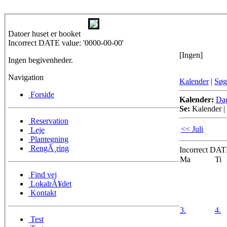
Datoer huset er booket
Incorrect DATE value: '0000-00-00'
[Ingen]
Ingen begivenheder.
Navigation
Kalender
|
Søg
Forside
Kalender:
Da
Se:
Kalender
|
Reservation
<< Juli
Leje
Plantegning
RengÃ¸ring
Incorrect DATE
Ma
Ti
Find vej
LokalrÃ¥det
Kontakt
3.
4.
Test