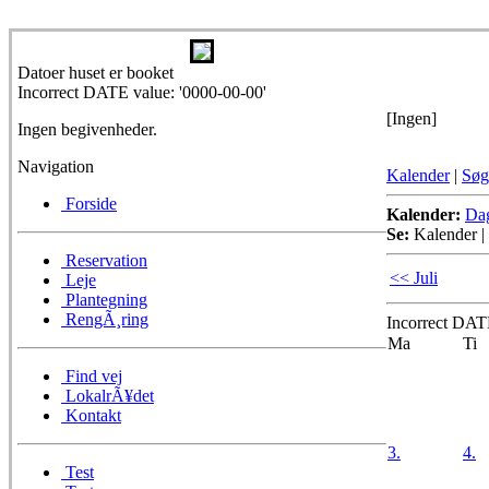
Datoer huset er booket
Incorrect DATE value: '0000-00-00'
[Ingen]
Ingen begivenheder.
Navigation
Kalender
|
Søg
Forside
Kalender:
Da
Se:
Kalender
|
Reservation
<< Juli
Leje
Plantegning
RengÃ¸ring
Incorrect DATE
Ma
Ti
Find vej
LokalrÃ¥det
Kontakt
3.
4.
Test