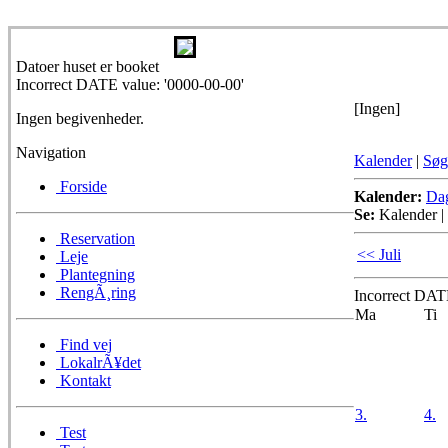
Datoer huset er booket
Incorrect DATE value: '0000-00-00'
[Ingen]
Ingen begivenheder.
Navigation
Kalender
|
Søg
Forside
Kalender:
Da
Se:
Kalender
|
Reservation
<< Juli
Leje
Plantegning
RengÃ¸ring
Incorrect DATE
Ma
Ti
Find vej
LokalrÃ¥det
Kontakt
3.
4.
Test