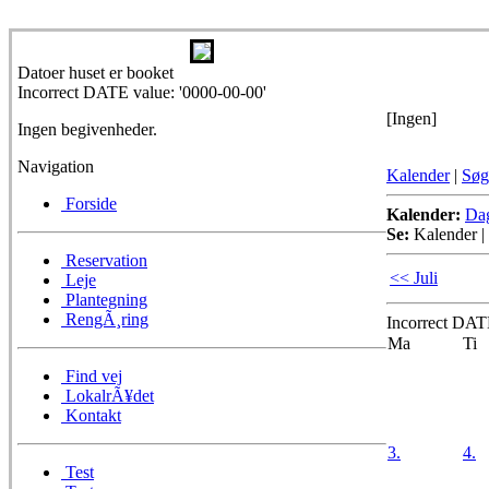
Datoer huset er booket
Incorrect DATE value: '0000-00-00'
[Ingen]
Ingen begivenheder.
Navigation
Kalender
|
Søg
Forside
Kalender:
Da
Se:
Kalender
|
Reservation
<< Juli
Leje
Plantegning
RengÃ¸ring
Incorrect DATE
Ma
Ti
Find vej
LokalrÃ¥det
Kontakt
3.
4.
Test