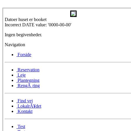
Datoer huset er booket
Incorrect DATE value: '0000-00-00'
Ingen begivenheder.
Navigation
Forside
Reservation
Leje
Plantegning
RengÃ¸ring
Find vej
LokalrÃ¥det
Kontakt
Test