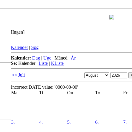
[Ingen]
Kalender
|
Søg
Kalender:
Dag
|
Uge
|
Måned
|
År
Se:
Kalender
|
Liste
|
KListe
<< Juli
Incorrect DATE value: '0000-00-00'
Ma
Ti
On
To
Fr
3.
4.
5.
6.
7.