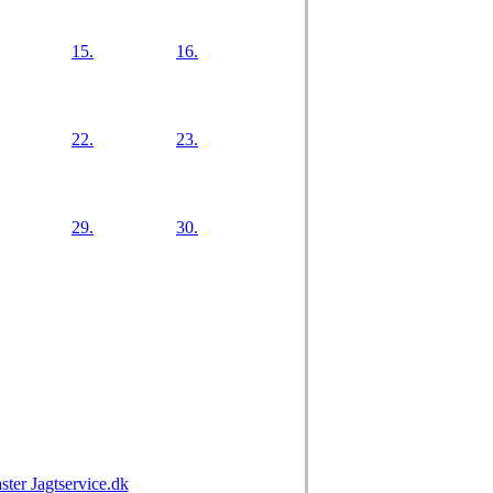
15.
16.
22.
23.
29.
30.
r Jagtservice.dk