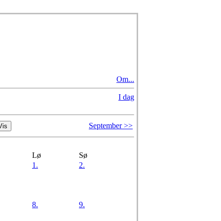
Om...
I dag
September >>
Lø
Sø
1.
2.
8.
9.