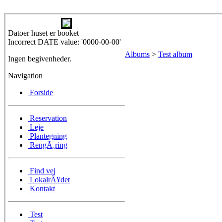
Datoer huset er booket
Incorrect DATE value: '0000-00-00'
Albums
>
Test album
Ingen begivenheder.
Navigation
Forside
Reservation
Leje
Plantegning
RengÃ¸ring
Find vej
LokalrÃ¥det
Kontakt
Test