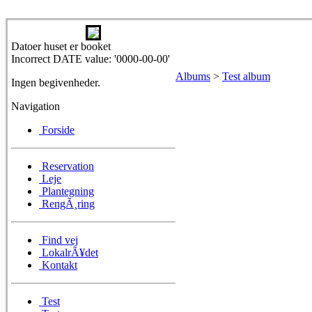
Datoer huset er booket
Incorrect DATE value: '0000-00-00'
Albums
>
Test album
Ingen begivenheder.
Navigation
Forside
Reservation
Leje
Plantegning
RengÃ¸ring
Find vej
LokalrÃ¥det
Kontakt
Test