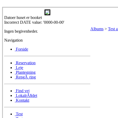
Datoer huset er booket
Incorrect DATE value: '0000-00-00'
Albums
>
Test 
Ingen begivenheder.
Navigation
Forside
Reservation
Leje
Plantegning
RengÃ¸ring
Find vej
LokalrÃ¥det
Kontakt
Test