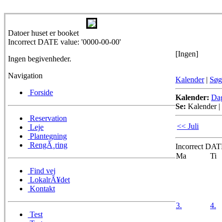
Datoer huset er booket
Incorrect DATE value: '0000-00-00'
[Ingen]
Ingen begivenheder.
Navigation
Kalender
|
Søg
Forside
Kalender:
Da
Se:
Kalender
|
Reservation
<< Juli
Leje
Plantegning
RengÃ¸ring
Incorrect DATE
Ma
Ti
Find vej
LokalrÃ¥det
Kontakt
3.
4.
Test