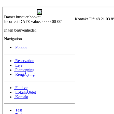
Datoer huset er booket
Kontakt Tlf: 48 21 03 8
Incorrect DATE value: '0000-00-00'
Ingen begivenheder.
Navigation
Forside
Reservation
Leje
Plantegning
RengÃ¸ring
Find vej
LokalrÃ¥det
Kontakt
Test