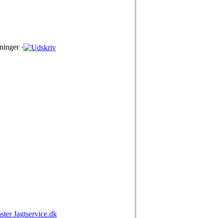
ninger ·
r Jagtservice.dk