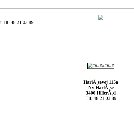
t Tlf: 48 21 03 89
HarlÃ¸sevej 115a
Ny HarlÃ¸se
3400 HillerÃ¸d
Tlf: 48 21 03 89