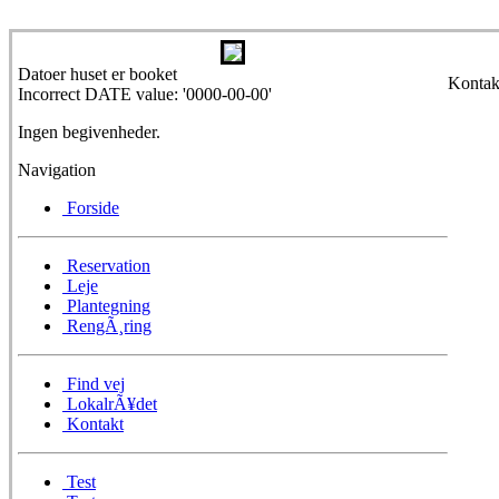
Datoer huset er booket
Kontak
Incorrect DATE value: '0000-00-00'
Ingen begivenheder.
Navigation
Forside
Reservation
Leje
Plantegning
RengÃ¸ring
Find vej
LokalrÃ¥det
Kontakt
Test